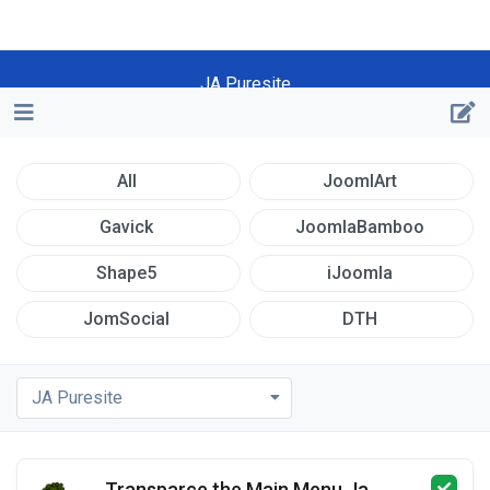
JA Puresite
All
JoomlArt
Gavick
JoomlaBamboo
Shape5
iJoomla
JomSocial
DTH
JA Puresite
Transparce the Main Menu Ja