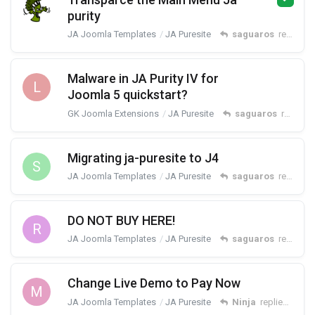
purity
JA Joomla Templates
JA Puresite
saguaros
replied
2
Malware in JA Purity IV for
L
Joomla 5 quickstart?
GK Joomla Extensions
JA Puresite
saguaros
replied
Migrating ja-puresite to J4
S
JA Joomla Templates
JA Puresite
saguaros
replied
D
DO NOT BUY HERE!
R
JA Joomla Templates
JA Puresite
saguaros
replied
F
Change Live Demo to Pay Now
M
JA Joomla Templates
JA Puresite
Ninja
replied
Feb 8