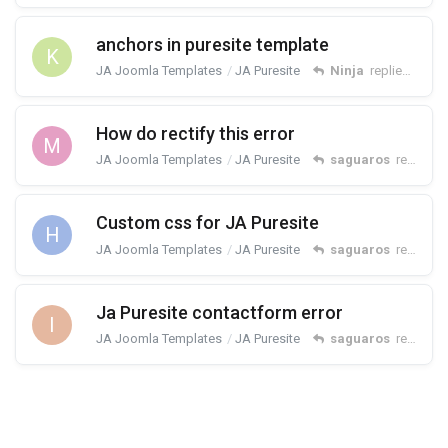
anchors in puresite template
K
JA Joomla Templates
JA Puresite
Ninja
replied
Aug 1
How do rectify this error
M
JA Joomla Templates
JA Puresite
saguaros
replied
J
Custom css for JA Puresite
H
JA Joomla Templates
JA Puresite
saguaros
replied
N
Ja Puresite contactform error
I
JA Joomla Templates
JA Puresite
saguaros
replied
M