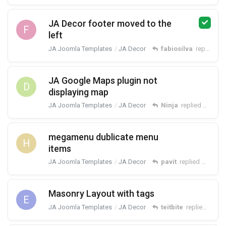
JA Decor footer moved to the
F
left
JA Joomla Templates
JA Decor
fabiosilva
replied
Ja
JA Google Maps plugin not
D
displaying map
JA Joomla Templates
JA Decor
Ninja
replied
Jan 8, 
megamenu dublicate menu
H
items
JA Joomla Templates
JA Decor
pavit
replied
Nov 25,
Masonry Layout with tags
E
JA Joomla Templates
JA Decor
teitbite
replied
Nov 2