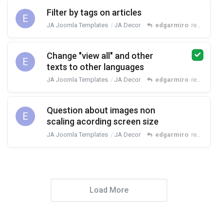
Filter by tags on articles
E
JA Joomla Templates
JA Decor
edgarmiro
replied
N
Change "view all" and other
E
texts to other languages
JA Joomla Templates
JA Decor
edgarmiro
replied
N
Question about images non
E
scaling acording screen size
JA Joomla Templates
JA Decor
edgarmiro
replied
N
Load More