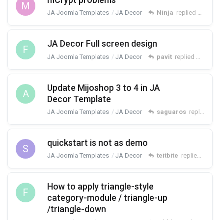
M
JA Joomla Templates
JA Decor
Ninja
replied
Nov 19,
JA Decor Full screen design
F
JA Joomla Templates
JA Decor
pavit
replied
Nov 17,
Update Mijoshop 3 to 4 in JA
A
Decor Template
JA Joomla Templates
JA Decor
saguaros
replied
Nov
quickstart is not as demo
S
JA Joomla Templates
JA Decor
teitbite
replied
Oct 10
How to apply triangle-style
F
category-module / triangle-up
/triangle-down