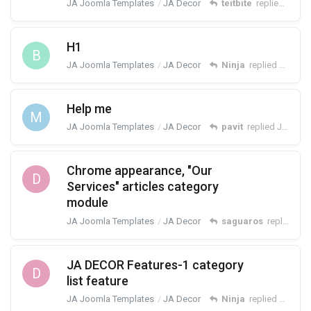
JA Joomla Templates
JA Decor
teitbite
replied
Aug 1
H1
B
JA Joomla Templates
JA Decor
Ninja
replied
Aug 1, 
Help me
M
JA Joomla Templates
JA Decor
pavit
replied
Jul 18, 2019
Chrome appearance, "Our
D
Services" articles category
module
JA Joomla Templates
JA Decor
saguaros
replied
Jul
JA DECOR Features-1 category
D
list feature
JA Joomla Templates
JA Decor
Ninja
replied
Jun 27,