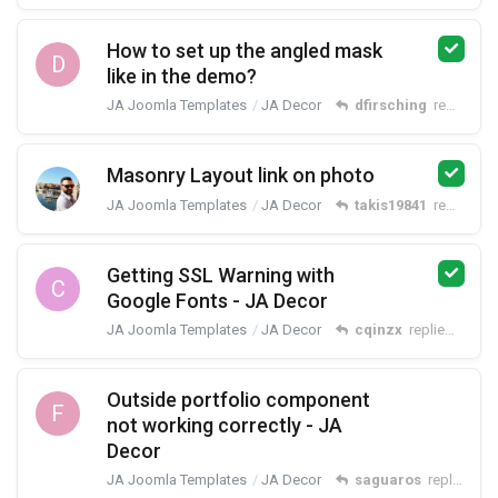
How to set up the angled mask
D
like in the demo?
JA Joomla Templates
JA Decor
dfirsching
replied
Ju
Masonry Layout link on photo
JA Joomla Templates
JA Decor
takis19841
replied
Ju
Getting SSL Warning with
C
Google Fonts - JA Decor
JA Joomla Templates
JA Decor
cqinzx
replied
Apr 2,
Outside portfolio component
F
not working correctly - JA
Decor
JA Joomla Templates
JA Decor
saguaros
replied
Mar