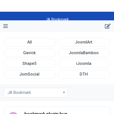
JA Bookmark
All
JoomlArt
Gavick
JoomlaBamboo
Shape5
iJoomla
JomSocial
DTH
JA Bookmark
bookmark plugin bug