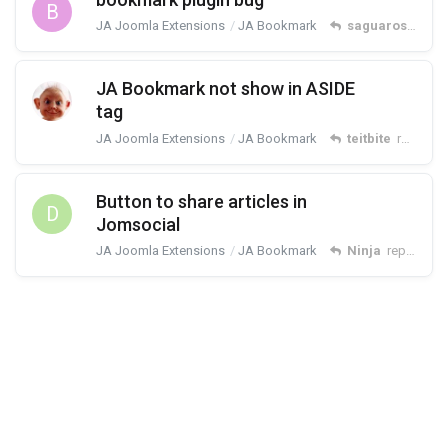
B
JA Joomla Extensions
JA Bookmark
saguaros
repli
JA Bookmark not show in ASIDE
tag
JA Joomla Extensions
JA Bookmark
teitbite
replied
F
Button to share articles in
D
Jomsocial
JA Joomla Extensions
JA Bookmark
Ninja
replied
No